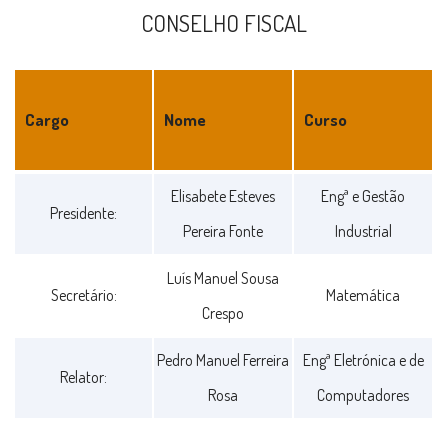
CONSELHO FISCAL
Cargo
Nome
Curso
CONSELHO
Elisabete Esteves
Engª e Gestão
Presidente:
FISCAL
Pereira Fonte
Industrial
Luís Manuel Sousa
Secretário:
Matemática
Crespo
Pedro Manuel Ferreira
Engª Eletrónica e de
Relator:
Rosa
Computadores