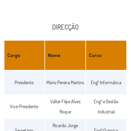
DIRECÇÂO
Cargo
Nome
Curso
DIRECÇÂO
Presidente:
Mário Pereira Martins
Engª Informática
Válter Filpe Alves
Engª e Gestão
Vice-Presidente:
Roque
Industrial
Ricardo Jorge
Secretário:
Engª Quimica