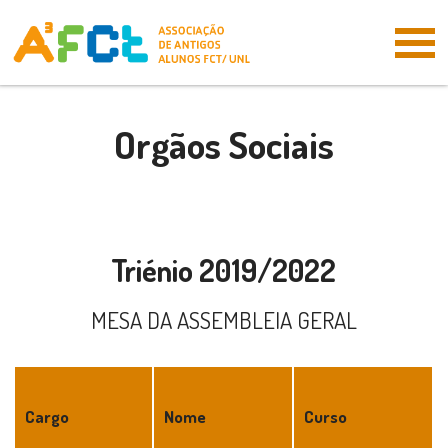
Skip
to
Logo
main
content
Orgãos Sociais
Visually-
hidden
Triénio 2019/2022
MESA DA ASSEMBLEIA GERAL
Cargo
Nome
Curso