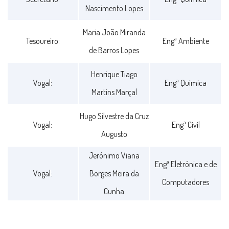
Nascimento Lopes
Maria João Miranda
Tesoureiro:
Engª Ambiente
de Barros Lopes
Henrique Tiago
Vogal:
Engª Quimica
Martins Marçal
Hugo Silvestre da Cruz
Vogal:
Engª Civil
Augusto
Jerónimo Viana
Engª Eletrónica e de
Vogal:
Borges Meira da
Computadores
Cunha